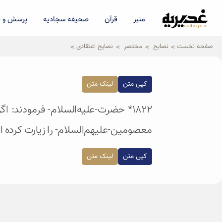
منبر
قرآن
صحیفه سجادیه
پرسش و پ
qadiriye.ir
نشریه ی غدیریه-بیانات استاد
الهی
صفحه نخست
نصایح
مختصر
نصایح اعتقادی
کپی متن
لینک متن
۱۸۲۲* حضرت-علیه‌السلام- فرمودند: 
معصومین-علیهم‌السلام- را زیارت کرده ای
کپی متن
لینک متن