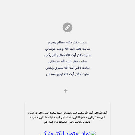
سایت دفتر مقام معظم رهبری
سایت دفتر آیت الله وحید خراسانی
سایت دفتر آیت الله صافی گلپایگانی
سایت دفتر آیت الله سیستانی
سایت دفتر آیت الله شبیری زنجانی
سایت دفتر آیت الله نوری همدانی
آیت الله الهی- آیت الله محمد حسن الهی فر- استاد محمد حسن الهی فر- استاد
الهی – دکتر الهی – حاج آقا الهی - استاد الهی کرج – ایتا استاد الهی – هیئت
حجت بن الحسن قم – امامزاده شاه جمال قم