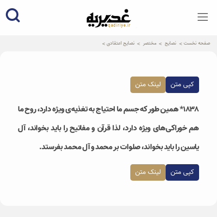
qadiriye.ir
نشریه ی غدیریه-بیانات استاد
الهی
صفحه نخست
نصایح
مختصر
نصایح اعتقادی
کپی متن
لینک متن
۱۸۳۸* همین طور که جسم ما احتیاج به تغذیه‌ی ویژه دارد، روح ما
هم خوراکی‌های ویژه دارد، لذا قرآن و مفاتیح را باید بخواند، آل
یاسین را باید بخواند، صلوات بر محمد و آل محمد بفرستد.
کپی متن
لینک متن