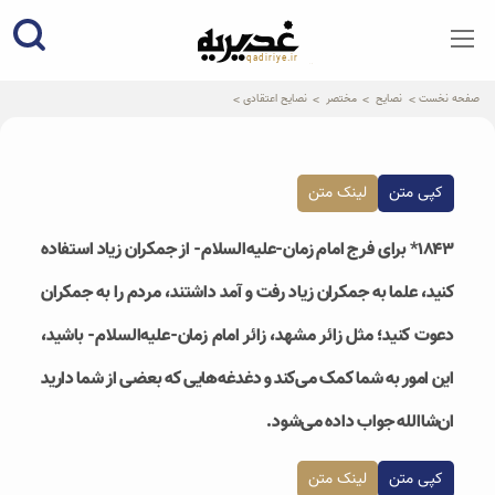
qadiriye.ir
نشریه ی غدیریه-بیانات استاد
الهی
صفحه نخست
نصایح
مختصر
نصایح اعتقادی
کپی متن
لینک متن
۱۸۴۳* برای فرج امام زمان-علیه‌السلام- از جمکران زیاد استفاده
کنید، علما به جمکران زیاد رفت و آمد داشتند، مردم را به جمکران
دعوت کنید؛ مثل زائر مشهد، زائر امام زمان-علیه‌السلام- باشید،
این‌ امور به شما کمک می‌کند و دغدغه‌هایی که بعضی از شما دارید
ان‌شاالله جواب داده ‌می‌شود.
کپی متن
لینک متن