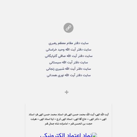
سایت دفتر مقام معظم رهبری
سایت دفتر آیت الله وحید خراسانی
سایت دفتر آیت الله صافی گلپایگانی
سایت دفتر آیت الله سیستانی
سایت دفتر آیت الله شبیری زنجانی
سایت دفتر آیت الله نوری همدانی
آیت الله الهی- آیت الله محمد حسن الهی فر- استاد محمد حسن الهی فر- استاد
الهی – دکتر الهی – حاج آقا الهی - استاد الهی کرج – ایتا استاد الهی – هیئت
حجت بن الحسن قم – امامزاده شاه جمال قم