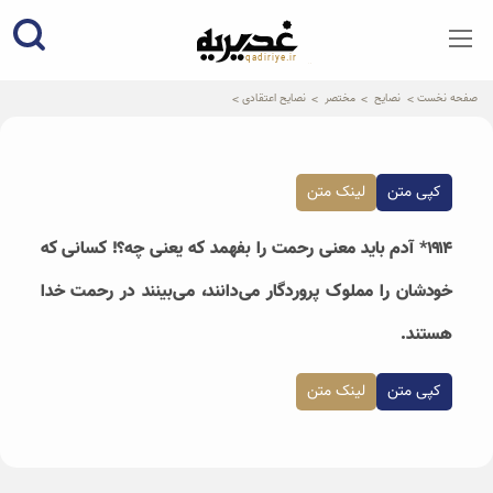
qadiriye.ir
نشریه ی غدیریه-بیانات استاد
الهی
صفحه نخست
نصایح
مختصر
نصایح اعتقادی
کپی متن
لینک متن
۱۹۱۴* آدم باید معنی رحمت را بفهمد که یعنی چه؟! کسانی که
خودشان را مملوک پروردگار می‌دانند، می‌بینند در رحمت خدا
هستند.
کپی متن
لینک متن