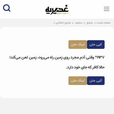
qadiriye.ir
نشریه ی غدیریه-بیانات استاد
الهی
صفحه نخست
نصایح
مختصر
نصایح اعتقادی
کپی متن
لینک متن
۱۹۳۷* وقتی آدم مجرد روی زمین راه می‌رود، زمین لعن می‌کند؛
حالا کافر که جای خود دارد.
کپی متن
لینک متن