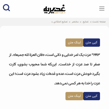
qadiriye.ir
نشریه ی غدیریه-بیانات استاد
الهی
صفحه نخست
نصایح
مختصر
نصایح اعتقادی
کپی متن
لینک متن
۱۹۹۳* عزت یک امر خدایی و ذاتی است، «فان العزة لله جمیعا». از
صفر تا صد عزت از خداست. این‌که شما محبوب بشوی، کارت
بگیرد خودش عزت است، عده و عُده‌ات زیاد بشود عزت است؛ این
عزت را خدا به هر کسی نمی‌دهد.
کپی متن
لینک متن