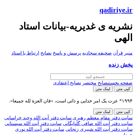
qadiriye.ir
نشریه ی غدیریه-بیانات استاد
الهی
منبر
قرآن
صحیفه سجادیه
پرسش و پاسخ
نصایح
ارتباط با استاد
پخش زنده
صفحه نخست
نصایح
مختصر
نصایح اعتقادی
کپی متن
لینک متن
۱۹۹۴* عزت یک امر خدایی و ذاتی است، «فان العزة لله جمیعا».
کپی متن
لینک متن
سایت دفتر مقام معظم رهبری
سایت دفتر آیت الله وحید خراسانی
سایت دفتر آیت الله صافی گلپایگانی
سایت دفتر آیت الله سیستانی
سایت دفتر آیت الله شبیری زنجانی
سایت دفتر آیت الله نوری
همدانی