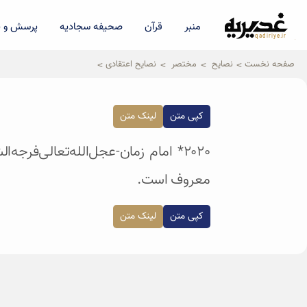
منبر
قرآن
صحیفه سجادیه
پرسش و پ
qadiriye.ir
نشریه ی غدیریه-بیانات استاد
الهی
صفحه نخست
نصایح
مختصر
نصایح اعتقادی
کپی متن
لینک متن
٢٠٢٠* امام زمان-عجل‌الله‌تعالی‌ف
معروف است.
کپی متن
لینک متن