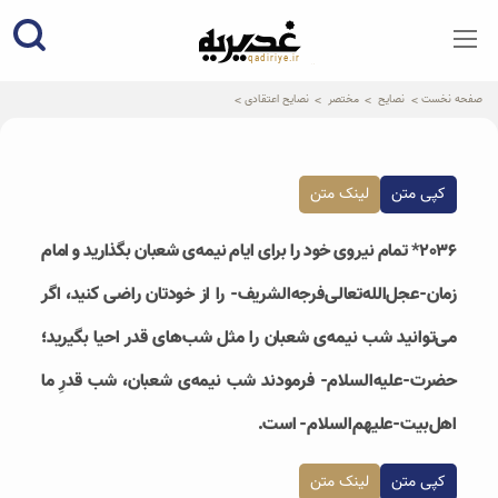
qadiriye.ir
نشریه ی غدیریه-بیانات استاد
الهی
صفحه نخست
نصایح
مختصر
نصایح اعتقادی
کپی متن
لینک متن
٢٠٣۶* تمام نیروی خود را برای ایام نیمه‌ی شعبان بگذارید و امام
زمان-عجل‌الله‌تعالی‌فرجه‌الشریف- را از خودتان راضی کنید، اگر
می‌توانید شب نیمه‌ی شعبان را مثل شب‌های قدر احیا بگیرید؛
حضرت-علیه‌السلام- فرمودند شب نیمه‌ی شعبان، شب قدرِ ما
اهل‌بیت-علیهم‌السلام- است.
کپی متن
لینک متن