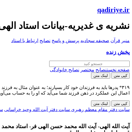
qadiriye.ir
نشریه ی غدیریه-بیانات استاد الهی
منبر
قرآن
صحیفه سجادیه
پرسش و پاسخ
نصایح
ارتباط با استاد
پخش زنده
صفحه نخست
نصایح
مختصر
نصایح خانوادگی
کپی متن
لینک متن
۳۱۹* پدرها باید به فرزندان خود کار بسپارند؛ به عنوان مثال به فر
اعمال این عملکرد در ذهن فرزند شما می‌آید که او را به حساب می‌آوری
کپی متن
لینک متن
سایت دفتر مقام معظم رهبری
سایت دفتر آیت الله وحید خراسانی
سا
آیت الله الهی- آیت الله محمد حسن الهی فر- استاد محمد ح