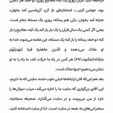
مراجعه کنید: قرآن روزی یک آیه، مفاتیح روزی دو خط، هر دعایی
بود، جوشن کبیر…، استخاره‌ای باز کن، آل‌یاسین آمد بخوان،
عدیله آمد بخوان. یکی هم رساله، روزی یک مسئله تمام است.
یعنی اگر کسی یک سال قرآن را یک بار باز کند یک آیه، مفاتیح را باز
کنه دو خط، رساله را باز کنه یک مسئله، این علامه می‌شود، خدا به
او ملاک می‌دهد« وَ الَّذينَ جاهَدُوا فينا لَنَهْدِيَنَّهُمْ
سُبُلَنا»(عنکبوت/69) هر کس در راه ما حرکت کند، ما راه را به او
نشان می‌دهیم؛ اینها ملاک است.
بعد هم این‌که الان ارتباط‌ها خیلی خوب شده، سایتی که ما داریم،
این آقای بزرگواری که سایت ما را اداره می‌کند، مرتب سوال‌ها را
دارد از من می‌پرسد و در سایت می‌گذارد، صحیفه سجادیه،
سخنرانی‌های ما، همه در سایت است. لذا از سایت استفاده کنید،