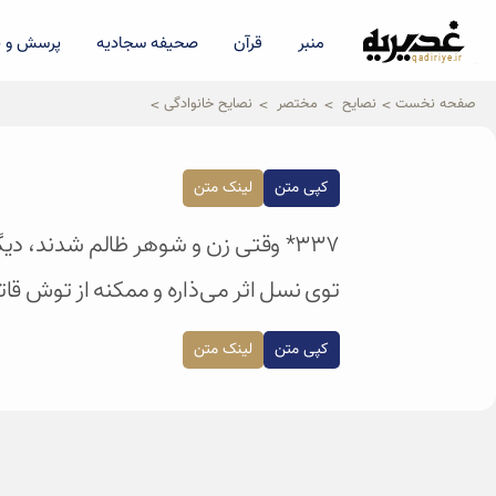
منبر
قرآن
صحیفه سجادیه
پرسش و پ
qadiriye.ir
نشریه ی غدیریه-بیانات استاد
الهی
صفحه نخست
نصایح
مختصر
نصایح خانوادگی
کپی متن
لینک متن
۳۳۷* وقتی زن و شوهر ظالم شدند، د
توی نسل اثر می‌ذاره و ممکنه از توش قاتل
کپی متن
لینک متن