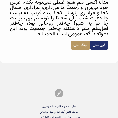
مداله!کسی هم هیچ غلطی نمی‌تونه بکنه، عرض
خود می‌بری و زحمت ما می‌داری، عزاداری امسال
کجا و عزاداری پارسال کجا! بنده قریب به بیست
جا دعوت شدم ولی سه تا را تونستم برم، بیست
جا تو یه شهر! چه‌قدر روحانی بود، چه‌قدر
اهل‌علم منبر داشتند، چه‌قدر جمعیت بود، این
دعوته دیگه، عمومی است.الحمد‌لله
کپی متن
لینک متن
سایت دفتر مقام معظم رهبری
سایت دفتر آیت الله وحید خراسانی
سایت دفتر آیت الله صافی گلپایگانی