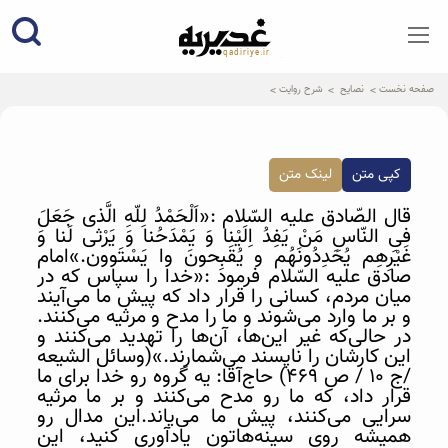
qadiriye.ir
نشریه ی غدیریه-بیانات استاد
الهی
صفحه نخست
نصایح
شرح روایت
کپی متن
لینک متن
قال الصّادق علیه السّلام :«اَلْحَمْدُ لِلّهِ الَّذی جَعَلَ
فیِ النّاسِ مَنْ یَفِدُ اِلَیْنا وَ یَمْدَحُنا وَ یَرْثی لَنا وَ
غَیْرِهِم یُحَدِدُونَهُم و یُقَبِحونَ وا یَسْتَوون.»امام
صادق علیه السّلام فرمود :«خدا را سپاس که در
میان مردم، کسانی را قرار داد که پیش ما می‌آیند
و بر ما وارد می‌شوند و ما را مدح و مرثیه می‌کنند.
در حالی‌که غیر این‌ها، آن‌ها را تهدید می‌کنند و
این‌ کارشان را ناپسند می‌شمارند.»(وسائل الشیعه
/ج 10 / ص 469) حاج‌آقا: یه گروه رو خدا برای ما
قرار داد، که ما رو مدح می‌کنند و بر ما مرثیه
سرایی می‌کنند، پیش ما می‌یاند.این مدال رو
همیشه روی سینه‌هاتون یاد‌آوری کنید، این