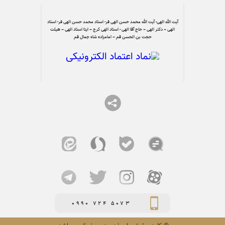
آیت الله الهی- آیت الله محمد حسن الهی فر- استاد محمد حسن الهی فر- استاد
الهی – دکتر الهی – حاج آقا الهی - استاد الهی کرج – ایتا استاد الهی – هیئت
حجت بن الحسن قم – امامزاده شاه جمال قم
0990 724 5073