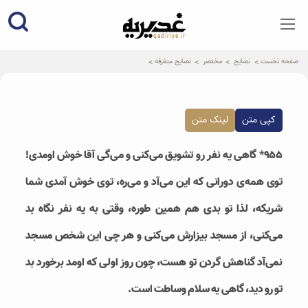
qadiriye.ir
نشریه ی غدیریه-بیانات استاد
الهی
صفحه نخست
نصایح
مختصر
نصایح متفرقه
کپی متن
لینک متن
۹۵۵* گاهی یه نفر رو تشویق می‌کنی و می‌گی آقا خوش اومدی!
توی همه‌ی دورانی که این می‌آد و می‌ره، توی خوش آمدی شما
شریکه، لذا تو بدی هم همین طوره، وقتی به یه نفر نگاه بد
می‌کنی، از مسجد بیزارش می‌کنی و هر چی این شخص مسجد
نمی‌آد گناهش گردن تو هست، چون روز اولی که اومد برخورد بد
تو رو دید، گاهی یه سلام وساطت است.