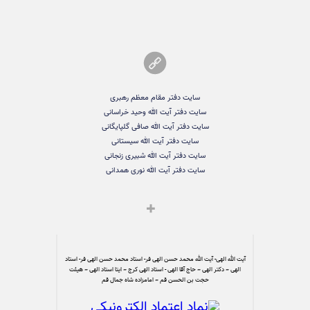
سایت دفتر مقام معظم رهبری
سایت دفتر آیت الله وحید خراسانی
سایت دفتر آیت الله صافی گلپایگانی
سایت دفتر آیت الله سیستانی
سایت دفتر آیت الله شبیری زنجانی
سایت دفتر آیت الله نوری همدانی
آیت الله الهی- آیت الله محمد حسن الهی فر- استاد محمد حسن الهی فر- استاد
الهی – دکتر الهی – حاج آقا الهی - استاد الهی کرج – ایتا استاد الهی – هیئت
حجت بن الحسن قم – امامزاده شاه جمال قم