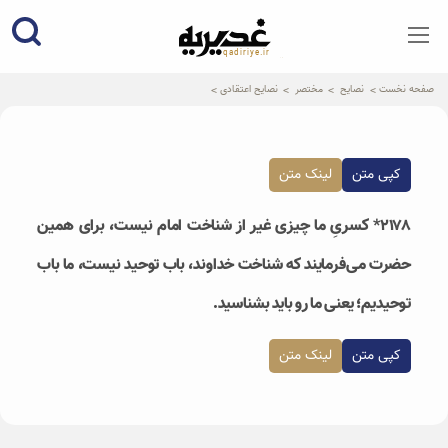
qadiriye.ir
نشریه ی غدیریه-بیانات استاد
الهی
صفحه نخست
نصایح
مختصر
نصایح اعتقادی
کپی متن
لینک متن
۲۱۷۸* کسریِ ما چیزی غیر از شناخت امام نیست، برای همین
حضرت می‌فرمایند که شناخت خداوند، باب توحید نیست، ما باب
توحیدیم؛ یعنی ما رو باید بشناسید.
کپی متن
لینک متن