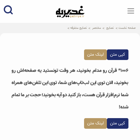
qadiriye.ir
نشریه ی غدیریه-بیانات استاد
الهی
صفحه نخست
نصایح
مختصر
نصایح متفرقه
کپی متن
لینک متن
۱۰۰۶* قرآن رو مدام بخونید، هر وقت تونستید یه صفحه‌اش رو
بخونید، الان توی این لب‌تاپ‌های شما، توی این تلفن‌های همراه
شما نرم‌افزار قرآن هست، باز کنید دو آیه بخونید؛ حجت بر ما تمام
شده!
کپی متن
لینک متن