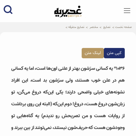
qadiriye.ir
نشریه ی غدیریه-بیانات استاد
الهی
صفحه نخست
نصایح
مختصر
نصایح متفرقه
کپی متن
لینک متن
۱۰۳۶* یه کسانی سرّشون بهتر از علنی اون‌ها است، اما یه کسانی
هم در علن خوب هستند، ولی سرّشون بد است، این افراد
نشونه‌های خیلی واضحی دارند؛ یکی این‌که دروغ می‌گن، تو
زبان‌شون دروغ هست، دروغ! دوم این‌که (البته این روی برداشت
از روایات هست و من تصریحش رو ندیدم) یه گناه‌هایی تو
وجودشون هست که حریف‌شون نیستند، نمی‌تونند از بین ببرند و