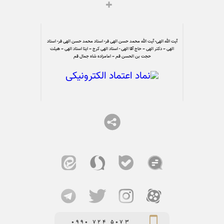
آیت الله الهی- آیت الله محمد حسن الهی فر- استاد محمد حسن الهی فر- استاد
الهی – دکتر الهی – حاج آقا الهی - استاد الهی کرج – ایتا استاد الهی – هیئت
حجت بن الحسن قم – امامزاده شاه جمال قم
0990 724 5073