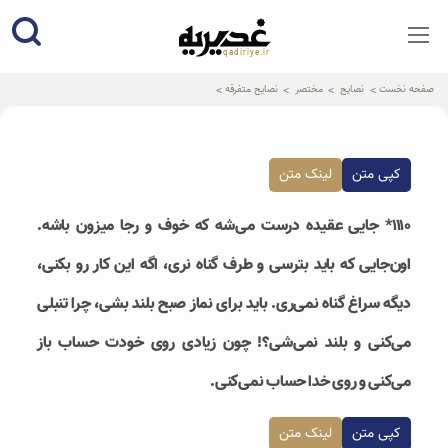
qadiriye.ir
نشریه ی غدیریه-بیانات استاد
الهی
صفحه نخست
نصایح
مختصر
نصایح متفرقه
کپی متن
لینک متن
۱۱۱۰* جایی عقیده درست می‌شه که خوف و رجا میزون باشه.
اون‌جایی که باید بترسی و طرف گناه نری، اگه این کار رو بکنی،
دیگه سراغ گناه نمی‌ری. باید برای نماز صبح بلند بشی، چرا تنبلی
می‌کنی و بلند نمی‌شی؟! چون زیادی روی خودت حساب باز
می‌کنی و روی خدا حساب نمی‌کنی.
کپی متن
لینک متن