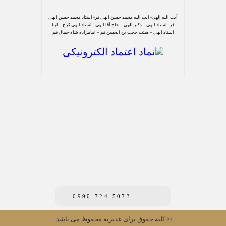
آیت الله الهی- آیت الله محمد حسن الهی فر- استاد محمد حسن الهی
فر- استاد الهی – دکتر الهی – حاج آقا الهی - استاد الهی کرج – ایتا
استاد الهی – هیئت حجت بن الحسن قم – امامزاده شاه جمال قم
0990 724 5073
© کلیه حقوق برای غدیریه محفوظ می باشد.