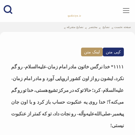
qadiriye.ir
نشریه ی غدیریه-بیانات استاد
الهی
صفحه نخست
نصایح
مختصر
نصایح متفرقه
کپی متن
لینک متن
۱۱۱۱* خدا نرگس خاتون مادر امام زمان-علیه‌السلام- رو گم
نکرد، ایشون رو از اون کشور اروپایی آورد و مادر امام زمان-
علیه‌السلام- کرد؛ حالا تو که در مرکز تشیع هستی، خدا تو رو گم
می‌کنه؟! خدا روی یه عنکبوت حساب باز کرد و با اون جان
پیغمبر-صلی‌الله‌علیه‌وآله- رو نجات داد، تو که کمتر از عنکبوت
نیستی!