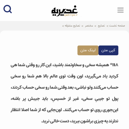
qadiriye.ir
نشریه ی غدیریه-بیانات استاد
الهی
صفحه نخست
نصایح
مختصر
نصایح متفرقه
کپی متن
لینک متن
۱۱۱۸* همیشه سخی و سخاوتمند باشید، این کار رو وقتی شما هی
کردید یاد می‌گیرید، اون وقت توی عالم بالا هم شما رو سخی
حساب می‌کنند ولو نباشی، بعد وقتی شما رو سخی حساب کردند،
پول تو جیبیِ سخی، غیر از خسیسِ، باید جیبش پر باشه،
این‌جوری روی تو حساب می‌کنند. اون‌جایی که از شما اصلا انتظار
ندارند یه چیزی براشون ببرید، دست خالی نرید.