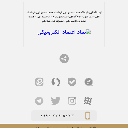
آیت الله الهی- آیت الله محمد حسن الهی فر- استاد محمد حسن الهی فر- استاد
الهی – دکتر الهی – حاج آقا الهی - استاد الهی کرج – ایتا استاد الهی – هیئت
حجت بن الحسن قم – امامزاده شاه جمال قم
0990 724 5073