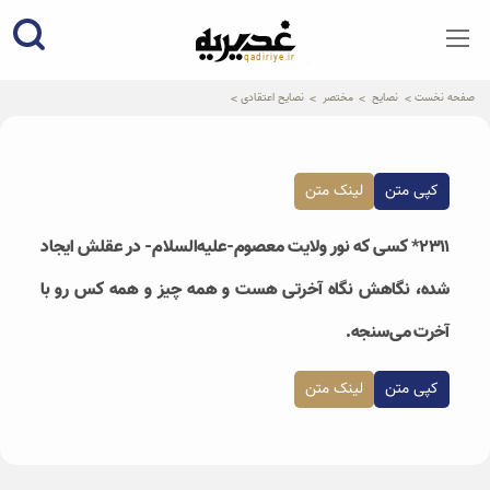
qadiriye.ir
نشریه ی غدیریه-بیانات استاد
الهی
صفحه نخست
نصایح
مختصر
نصایح اعتقادی
کپی متن
لینک متن
۲۳۱۱* کسی که نور ولایت معصوم-علیه‌السلام- در عقلش ایجاد
شده، نگاهش نگاه آخرتی هست و همه چیز و همه کس رو با
آخرت می‌سنجه.
کپی متن
لینک متن