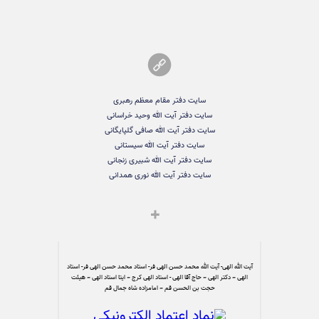
سایت دفتر مقام معظم رهبری
سایت دفتر آیت الله وحید خراسانی
سایت دفتر آیت الله صافی گلپایگانی
سایت دفتر آیت الله سیستانی
سایت دفتر آیت الله شبیری زنجانی
سایت دفتر آیت الله نوری همدانی
آیت الله الهی- آیت الله محمد حسن الهی فر- استاد محمد حسن الهی فر- استاد
الهی – دکتر الهی – حاج آقا الهی - استاد الهی کرج – ایتا استاد الهی – هیئت
حجت بن الحسن قم – امامزاده شاه جمال قم