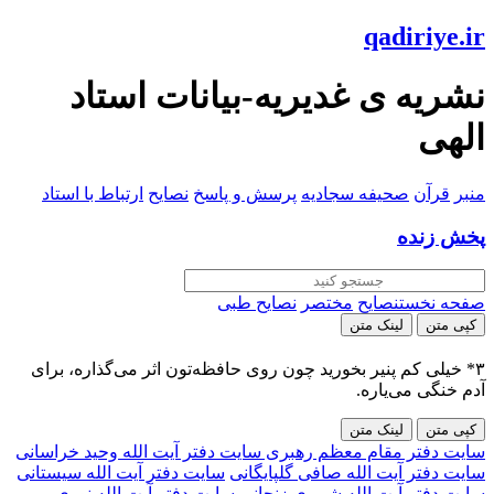
qadiriye.ir
نشریه ی غدیریه-بیانات استاد
الهی
منبر
قرآن
صحیفه سجادیه
پرسش و پاسخ
نصایح
ارتباط با استاد
پخش زنده
صفحه نخست
نصایح
مختصر
نصایح طبی
کپی متن
لینک متن
۳* خیلی کم پنیر بخورید چون روی حافظه‌تون اثر می‌گذاره، برای
آدم خنگی می‌یاره.
کپی متن
لینک متن
سایت دفتر مقام معظم رهبری
سایت دفتر آیت الله وحید خراسانی
سایت دفتر آیت الله صافی گلپایگانی
سایت دفتر آیت الله سیستانی
سایت دفتر آیت الله شبیری زنجانی
سایت دفتر آیت الله نوری