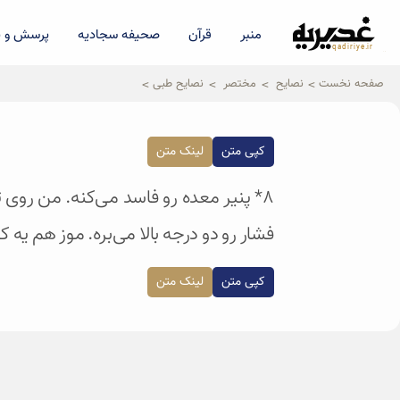
منبر
قرآن
صحیفه سجادیه
پرسش و پ
qadiriye.ir
نشریه ی غدیریه-بیانات استاد
الهی
صفحه نخست
نصایح
مختصر
نصایح طبی
کپی متن
لینک متن
۸* پنیر معده رو فاسد می‌کنه. من روی ت
فشار رو دو درجه بالا می‌بره. موز هم 
کپی متن
لینک متن