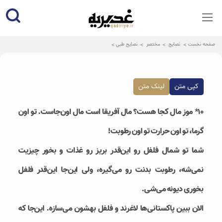
qadiriye.ir
نشریه ی غدیریه-بیانات استاد
الهی
صفحه نخست
نصایح
مختصر
نصایح طبی
کپی متن
لینک متن
۱۰* موز مال کجا هست؟ مال آفریقا است مال اون‌جاست. تو اون
گرما، تو اون حرارت تو اون رطوبت!
شما تو شمال فلفل رو این‌قدر بریز رو غذات و بخور چیزیت
نمی‌شه، رطوبت بدنت رو می‌گیره، ولی این‌جا این‌قدر فلفل
بخوری دیونه می‌شی.
الان ببین پاکستانی‌ها لاغرند و فلفل بهشون می‌سازه. این‌جا که