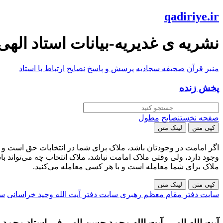
qadiriye.ir
نشریه ی غدیریه-بیانات استاد الهی
منبر
قرآن
صحیفه سجادیه
پرسش و پاسخ
نصایح
ارتباط با استاد
پخش زنده
صفحه نخست
نصایح
مطول
کپی متن
لینک متن
اگر امامت در وجودتان باشد، ملاک برای شما در انتخابات حق است و م
وجود دارد، ولی وقتی ملاک امامت نباشد، ملاک انتخاب چه می‌تواند ب
ملاک برای شما معامله است و با هر کسی معامله می‌کنید.
کپی متن
لینک متن
سایت دفتر مقام معظم رهبری
سایت دفتر آیت الله وحید خراسانی
سا
آیت الله الهی- آیت الله محمد حسن الهی فر- استاد محمد ح