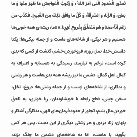
تَعَدّى الْحُدودِ الَّتى اَمَرَ اللّه ُ، وَ رُكوبُ الْفَواحِشِ مَا ظَهَرَ مِنْها وَ ما
بَطَنَ، وَ الزِّنا، وَ السَّرِقَةُ، وَ كُلُّ ما وافَقَ ذلِكَ مِنَ القَبيحِ. فَـكَذَبَ مَنْ
زَعَمَ اَنَّهُ مَعَنا وَ هُوَ مُتَعَلِّقٌ بِفُروعِ غَيْرِنا.» «ما، ريشه‌ی همه خوبى‌ها
هستيم و هر نيكى، از شاخه‌هاى ماست و از جمله نيكى‌ها: يكتا
دانستن خدا، نماز، روزه، فروخوردن خشم، گذشت از كسى كه بدى
كرده است، ترحّم به نيازمند، رسيدگى به همسايه و اعتراف به
كمال اهل كمال. دشمن ما نيز ريشه همه بدى‌هاست و هر زشتى
و بدكارى، از شاخه‌هاى اوست و از جمله زشتى‌ها: دروغ، بُخل،
سخن چينى، قطع رابطه با خويشاوندان، رِبا خوارى، به ناحقْ
خوردنِ مال يتيم، تجاوز از حدودِ فرمان‌هاى الهى، بدكارگى آشكار و
پنهان، زنا، دزدى و هر زشتىِ ديگرى از اين دست. پس هر كس
بگويد: با ماست، امّا به شاخه‌هاى دشمن ما چنگ بزند،