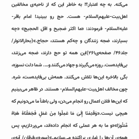
می‌کنه. به چه اعتبار؟! به خاطر این که از ناحیه‌ی مخالفین
اهل‌بیت-علیهم‌السلام- هست. حج رو ببینید! امام باقر-
علیه‌السلام- فرمودند: «ما اکثر ضجیح و اقل الحجیج» «چه
بسیارند، ضجه زنندگان و چه‌کم هستند، حجاج.»(بحارالانوار/
جلد۴۶/ صفحه‌ی۲۶۱)این همه تو حج دارند، ضجه می‌زنند،
بی‌فایده‌ست. روزه می‌گیرند و جهاد می‌کنند و…. شما دلت نسوزه،
بگی بالاخره این‌ها تلاش می‌کنند. همه‌ش بی‌فایده‌ست، شره.
چون مخالف اهل‌بیت-علیهم‌السلام- هستند. در ظاهر می‌بینیم
که این‌ها فلان اعمال رو انجام می‌دن، ولی باطناً ما می‌دونیم که
هیچی نیست.«وَقَدِمْنَا إِلَىٰ مَا عَمِلُوا مِنْ عَمَلٍ فَجَعَلْنَاهُ هَبَاءً
مَّنثُورًا»«ﻭ ﻣﺎ ﺑﻪ ﻫﺮ عملی ﻛﻪ ﺍﻧﺠﺎم ﺩﺍﺩﻩ‌ﺍﻧﺪ، ﻣﻰ‌ﭘﺮﺩﺍﺯﻳﻢ، ﭘﺲ
ﻫﻤﻪ‌ی آن‌ها ﺭﺍ ﻏﺒﺎﺭی ﭘﺮﺍﻛﻨﺪﻩ ﻣﻰ‌ﺳﺎﺯﻳﻢ.»(سوره‌ی‌فرقان/ آیه‌ی