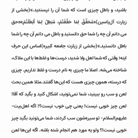
باشيد، و باطل چيزی است که شما آن را نپسنديد.»(بخشی از
زیارت آل‌یاسین)«مُحَقِّقٌ لِمَا حَقَّقْتُمْ، مُبْطِلٌ لِمَا أَبْطَلْتُمْ»«حق
مى دانم آن چه را شما حق دانستيد و باطل مى دانم آن چه را شما
باطل دانستيد.»(بخشی از زیارت جامعه کبیره)اساس این حرف
اینه؛ وقتی که شما اهل ولا شدید، درست‌ها و غلط‌ها با این ملاک،
شناخته می‌شه. اصلا ما چیزی به نام درست و غلط نداریم. چیزی
که درسته، همون چیزی هست که این‌ها گفتند.مثلا همین بحث
لعن و سب رو ببینید، شما نمی‌تونید، اشکال کنید و بگید که آقا!
لعن چیز خوبی نیست! یعنی چی خوب نیست؟! اگه اهل‌بیت-
علیهم‌السلام- تو سیره‌شون سب کردند، شما می‌تونید بگید چیز
خوبی نیست!؟ ولو یه مورد هم انجام شده باشه. اگه این‌ها لعن