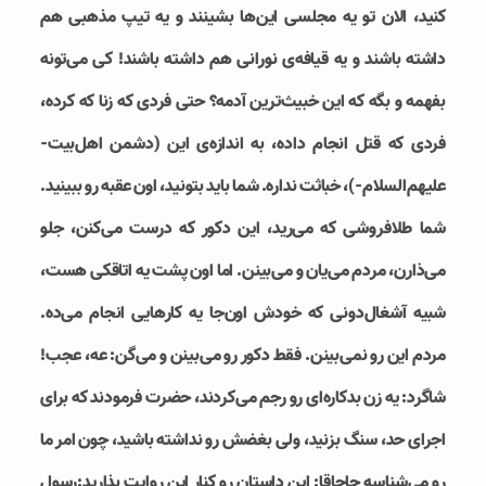
کنید، الان تو یه مجلسی این‌ها بشینند و یه تیپ مذهبی هم
داشته باشند و یه قیافه‌‌ی نورانی هم داشته باشند! کی می‌تونه
بفهمه و بگه که این خبیث‌ترین آدمه؟ حتی فردی که زنا که کرده،
فردی که قتل انجام داده، به اندازه‌ی این (دشمن اهل‌بیت-
علیهم‌السلام-)، خباثت نداره. شما باید بتونید، اون عقبه رو ببینید.
شما طلا‌فروشی که می‌رید، این دکور که درست می‌کنن، جلو
می‌ذارن، مردم می‌یان و می‌بینن. اما اون پشت یه اتاقکی هست،
شبیه آشغال‌دونی که خودش اون‌جا یه کارهایی انجام می‌ده.
مردم این رو نمی‌بینن. فقط دکور رو می‌بینن و می‌گن: عه، عجب!
شاگرد: یه زن بدکاره‌ای رو رجم می‌کردند، حضرت فرمودند که برای
اجرای حد، سنگ بزنید، ولی بغضش رو نداشته باشید، چون امر ما
رو می‌شناسه حاجاقا: این داستان رو کنار این روایت بذارید:رسول