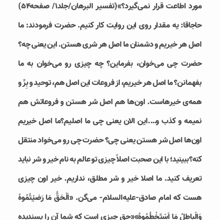
مورد اطاعت قرار نمی‌گیرد؟»(تفسیر البرهان/جلد۱/ صفحه۵۴)
حاجاقا: یه مقدار روی این روایت کار کنیم. حضرت فرمودند: ما
اصل هر خیریم و دشمنان ما اصل هر شری هستن. این یعنی چه؟
حضرت چی می‌خوان، بفرماین؟ چه چیزی رو می‌خوان به ما
بفهمانن؟ ما اصل هر خیریم، از فروعات این اصل هم، توحید و بِرِّ و
همه‌ی خیر‌هاست. اون‌ها هم اصل شر هستن و فروعاتش هم
نمیمه و کذب و….این الان یعنی چی ما اصلیم؟ما اصل خیریم
اون‌ها اصل شر هستن یعنی چی؟ حضرت چی رو می‌خواد منتقل
کنه؟ببینید؛ با این صحبت اصلاً چیزی تو عالم به نام خیر و شر نباید
تعریف کنید. ما اصلا خیر و شر مطلق، نداریم. خیر اون چیزی
هست که امام صادق-علیه‌السلام- می‌گن. «اَلْحَقُّ مَا رَضيْتُمُوهُ
وَالْباطِلُ مَا اَسْتَخْطُمُوهُ»«حق چيزی است که شما آن را پسنديده