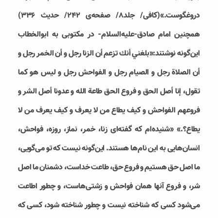
دروغگوست.»(كافى/ جلد۸/ صفحه‌ی ۲۴۲/ حدیث ۳۳۶)
همچنین امام صادق-علیه‌السلام- در مکتوبی به ابو‌الخطاب
این‌گونه نوشتند:«بلغني أنك تزعم أن الزنا رجل و أن الخمر رجل و
أن الصلاة رجل و الصيام رجل و الفواحش رجل و ليس هو كما
تقول، إنا أصل الحق و فروع الحق طاعة الله و عدونا أصل الشر و
فروعهم الفواحش و كيف يطاع من لا يعرف و كيف يعرف من لا
يطاع؟.» «شنيده‌ام كه گفته‌اى زنا، خمر، نماز، روزه، فواحش،
انسان‌هایی به اين نام‌ها هستند. اين‌گونه نيست كه تو مى‌گويى،
ما اصل حق هستیم و فروع حق، طاعت خداست، دشمنان ما اصل
شر، و فروع آنها همان فواحش و زشتی‌هاست، و چطور اطاعت
می‌شود کسی که شناخته نیست و چطور شناخته شود، کسی که