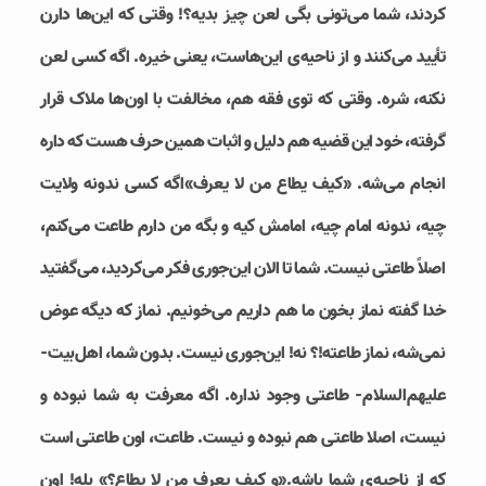
کردند، شما می‌تونی بگی لعن چیز بدیه؟! وقتی که این‌ها دارن
تأييد می‌کنند و از ناحیه‌ی این‌هاست، یعنی خیره. اگه کسی لعن
نکنه، شره. وقتی که توی فقه هم، مخالفت با اون‌ها ملاک قرار
گرفته، خود این قضیه هم دلیل و اثبات همین حرف هست که داره
انجام می‌شه. «كيف يطاع من لا يعرف»اگه کسی ندونه ولایت
چیه، ندونه امام چیه، امامش کیه و بگه من دارم طاعت می‌کنم،
اصلاً طاعتی نیست. شما تا الان این‌جوری فکر می‌کردید، می‌گفتید
خدا گفته نماز بخون ما هم داریم می‌خونیم. نماز که دیگه عوض
نمی‌شه، نماز طاعته!؟ نه! این‌جوری نیست. بدون شما، اهل‌بیت-
علیهم‌السلام- طاعتی وجود نداره. اگه معرفت به شما نبوده و
نیست، اصلا طاعتی هم نبوده و نیست. طاعت، اون طاعتی است
که از ناحیه‌ی شما باشه.«و كيف يعرف من لا يطاع؟» بله! اون