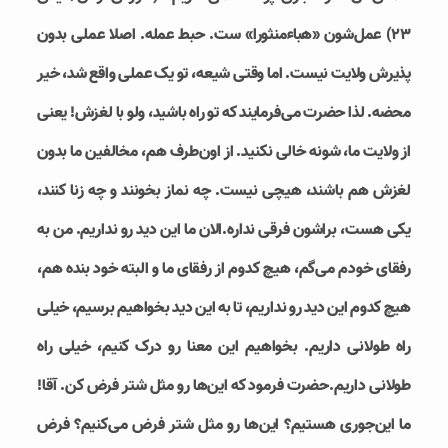
٢٣) عمل‌شون «هباءمنثورا‌» ست. حبط عمله. اصلا عملی بدون
پذیرش ولایت نیست. اما وقتی شیعه، تو یک عملی واقع شد، خیر
محضه. لذا حضرت می‌فرمایند که تو راه باشید، ولو با لغزش! یعنی
از ولایت ما، شونه خالی نکنید. از اون‌طرف هم، مخالفین ما بدون
لغزش هم باشند، هیچی نیست. چه نماز بخونند و چه زنا کنند،
یکی هست، براشون فرقی نداره.الان ما این دید رو نداریم‌. من به
رفقای خودم می‌گم، هیچ کدوم از رفقای ما و البته خود بنده هم،
هیچ کدوم این دید رو نداریم، تا به این دید بخواهیم برسیم، خیلی
راه طولانی داریم. بخواهیم این معنا رو درک کنیم، خیلی راه
طولانی داریم.حضرت فرمود که این‌ها رو مثل شتر فرض کن. آقا!
ما این‌جوری هستیم؟ این‌ها رو مثل شتر فرض می‌کنیم؟ فرض