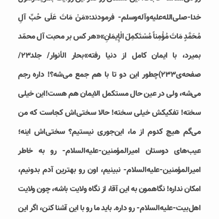
خدا-صلی‌الله‌علیه‌وآله‌وسلم- فرمودند:«مَنْ مَاتَ عَلَی حُبِّ آلِ
مُحَمَّدٍ مَاتَ مُؤْمِناً مُسْتَکمِلَ الْإِیمَانِ»«هر کس بر محبت آل محمّد
بمیرد، با ایمان کامل از دنیا رفته»بحار الأنوار/ جلد۲۳/
صفحه‌ی۲۳۳)چطور این دو تا با هم جمع می‌شه؟! داره رجم
می‌شه، ولی در عین حال مستکمل الایمان هم هست!این خیلی
سخته! تفکیکش خیلی سخته! حالا سختی‌اش کجاست که من
می‌گم هیچ کدوم از ما، این‌جوری نیستیم؟ سختی‌اش اینه؛
عیب‌های دوستان امیرالمؤمنین-علیه‌السلام- رو به خاطر
امیرالمؤمنین-علیه‌السلام- نبینیم، اون رو بهترین آدم بدونیم،
امکان نداره! نگاهمون به این آقا، از نگاه ولایت باشه، چون ولایت
اهل‌بیت-علیه‌السلام- رو داره. باید ما رو با این آشنا کنن، اگر این