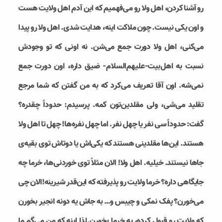
رو آشنا کردن، اهل ولا رو می‌فهمیم که این آدم اهل ولایت هست
و اون یکی نیست. چون ملاکت اینه، هدایت شدی. اهل ولا رو پیدا
می‌کنی، اهل ولا دورت جمع می‌شن. نه اونی که تو وجودش
نسبت به اهل‌بیت-علیهم‌السلام- ضیق داره، اون دورت جمع
نمی‌شه. اون آقا تعریف می‌کرد که به من گفتن که شما مرجع
تقلید می‌شی، ولی مقلدین‌تون کمه. پرسیدم: حدوداً چقدره؟
گفت: حدوداً سی نفر یا چهل نفر. اما چهل نفره‌ها! چهل تا اهل ولا
هستند. این‌ها مقلدینی هستند که یکی‌اش یا دوتاش توی بقیه‌ی
جاها نیستند. خیلیه. اهل ولا! الان مثلاً توی خوردنی‌ها، خرما چه
جایگاهی داره؟ خرما ولایت رو پذیرفته که این‌قدر شیرینه!الان چی
می‌خورن؟ پفک نمکی و چیبس و… به جاش یه دونه انجیر بخورن
که ولایت رو قبول کرده، یه خرما بخورن.لذا اینه که من می‌گم ما