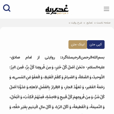
qadiriye.ir
نشریه ی غدیریه-بیانات استاد
الهی
صفحه نخست
نصایح
شرح روایت
کپی متن
لینک متن
بسم‌الله‌الرحمن‌الرحیمشاگرد: روایتی از امام صادق-
علیه‌السلام- «نَحْنُ اَصْلُ كُلِّ خَيْرٍ، وَ مِنْ فُروعِنا كُلُّ بِرٍّ، فَمِنَ البِرِّ:
التَّوحيدُ، وَ الصَّلاةُ، وَ الصّيامُ وَ كَظْمُ الْغَيْظِ، وَ الْعَفْوُ عَنِ المُسى‌ءِ، وَ
رَحْمَةُ الفَقيرِ، وَ تَعَهُّدُ الجارِ، وَ الاِقرارُ بِالفَضْلِ لاَِهلِهِ.وَ عَدُوُّنا اَصْلُ
كُلِّ شَرٍّ، وَ مِنْ فُروعِهِمْ كُلُّ قَبيحٍ وَ فاحِشَةٍ، فَمِنْهُمُ الْكِذْبُ، وَ الْبُخْلُ،
وَ النَّميمَةُ، وَ الْقَطيعَةُ، وَ اَكْلُ الرِّبا، وَ اَكْلُ مالِ الْيَـتيمِ بِغَيْرِ حَقِّهِ، وَ