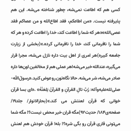
کسی هم که اطاعت نمی‌شه، چطور شناخته می‌شه. این هم
پذیرفته نیست. «من اطاعکم، فقد اطاع‌الله و من عصاکم فقد
عصی‌الله»«هر که شما را اطاعت کند، خدا را اطاعت کرده و هر که
شما را نافرمانی کند، خدا را نافرمانی کرده.»(بخشی از زیارت
جامعه‌ کبیره)هر امری از اهل بیت داره نازل می‌شه، مجرا قرار
می‌گیره، عندالله خیر می‌شه!هر عملی هم از مخالفین اون‌ها داره
صادر می‌شه، شر می‌شه. حالا نگاه‌تون رو عوض کنید.«رسولُ‌اللّه‌-
صلى‌لله‌عليه‌و‌آله: رُبَّ تالِ القرآنِ و القرآنُ يَلعَنُهُ» .«اى بسا قرآن
خوانى كه قرآن لعنتش مى كند.»(بحارالانوار/ جلد۱۹/
صفحه‌ی۱۸۴/ حدیث۹۲)مگه قران خیر محض نیست؟! مگه شما
می‌تونی قاری قرآن رو بگی شره؟! بله! قرآن خودش هم لعنش