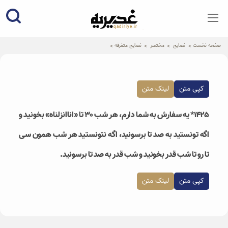
qadiriye.ir
نشریه ی غدیریه-بیانات استاد
الهی
صفحه نخست
نصایح
مختصر
نصایح متفرقه
کپی متن
لینک متن
۱۴۲۵* یه سفارش به شما دارم، هر شب ۳۰ تا «اناانزلناه» بخونید و
اگه تونستید به صد تا برسونید، اگه نتونستید هر شب همون سی
تا رو تا شب قدر بخونید و شب قدر به صد تا برسونید.
کپی متن
لینک متن