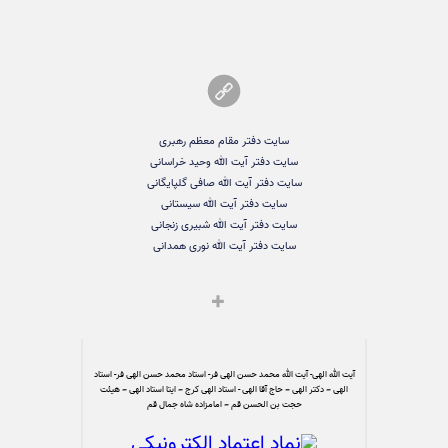
سایت دفتر مقام معظم رهبری
سایت دفتر آیت الله وحید خراسانی
سایت دفتر آیت الله صافی گلپایگانی
سایت دفتر آیت الله سیستانی
سایت دفتر آیت الله شبیری زنجانی
سایت دفتر آیت الله نوری همدانی
آیت الله الهی- آیت الله محمد حسن الهی فر- استاد محمد حسن الهی فر- استاد
الهی – دکتر الهی – حاج آقا الهی - استاد الهی کرج – ایتا استاد الهی – هیئت
حجت بن الحسن قم – امامزاده شاه جمال قم