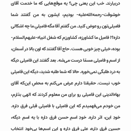
دربیارند. خب این یعنی چی؟ یه موقع‌هایی که ما خدمت آقای
خوشوقت-رحمه‌الله‌علیه- بودیم، ایشون به من گفتند شما
فامیلی‌تون رو عوض کنید. من گفتم آقا مگه فامیلیِ ما چه اشکالی
داره؟! فامیل ما کشاورزه، کشاورزم که شغل انبیاء-علیهم‌السلام-
بوده، خیلی چیز خوبی هست. حاج آقا گفتند که اون بالا در آسمان،
از اسم و فامیلی مسمّا درست می‌شه. بعد گفتند این فامیلی دیگه
به درد طلبگی نمی‌خوره. حالا که شما طلبه شدید، دیگه این فامیلی
خوب نیست. حقیقتا دارم عرض می‌کنم به محضِ این‌که آقای
بهاء‌الدینی این فامیلی رو برای من معلوم کردند که الهی بذارم،
من خودم می‌فهمیدم که این فامیلی با فامیلی قبلی فرق داره.
خودِ این، اثر داره. خودِ اسمِ حسن فرق داره با یه اسمِ دیگه،
حسین فرق داره، علی فرق داره و این اسم‌ها بی‌خود انتخاب