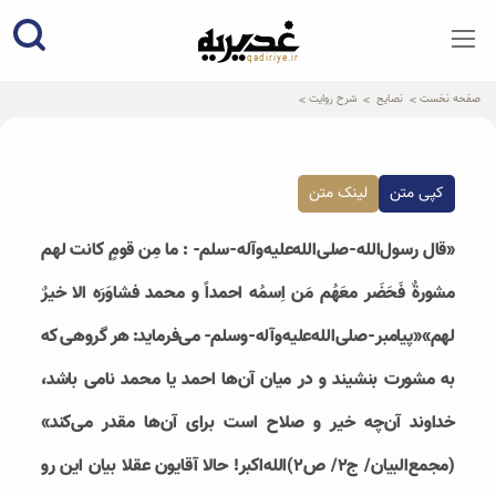
qadiriye.ir
نشریه ی غدیریه-بیانات استاد
الهی
صفحه نخست
نصایح
شرح روایت
کپی متن
لینک متن
«قال رسول‌الله-صلی‌الله‌علیه‌و‌آله-سلم- : ما مِن قومٍ کانت لهم
مشورةٌ فَحَضَر معَهُم مَن اِسمُه احمداً و محمد فشاوَرَه الا خیرٌ
لهم»«پیامبر-صلی‌الله‌علیه‌و‌آله-وسلم- می‌فرماید: هر گروهی که
به مشورت بنشیند و در میان آن‌ها احمد یا محمد نامی باشد،
خداوند آن‌چه خیر و صلاح است برای آن‌ها مقدر می‌کند»
(مجمع‌البیان/ ج۲/ ص۲)الله‌اکبر! حالا آقایون عقلا بیان این رو