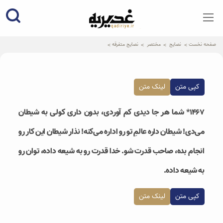
qadiriye.ir
نشریه ی غدیریه-بیانات استاد
الهی
صفحه نخست
نصایح
مختصر
نصایح متفرقه
کپی متن
لینک متن
۱۴۶۷* شما هر جا دیدی کم آوردی، بدون داری کولی به شیطان
می‌دی! شیطان داره عالمِ تو رو اداره می‌کنه! نذار شیطان این کار رو
انجام بده، صاحب قدرت شو. خدا قدرت رو به شیعه داده، توان رو
به شیعه داده.
کپی متن
لینک متن