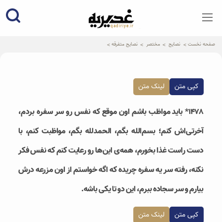
qadiriye.ir
نشریه ی غدیریه-بیانات استاد
الهی
صفحه نخست
نصایح
مختصر
نصایح متفرقه
کپی متن
لینک متن
۱۴۷۸* باید مواظب باشم اون موقع که نفس رو سر سفره بردم،
آخرتی‌اش کنم‌؛ بسم‌الله بگم، الحمدلله بگم، مواظبت کنم، با
دست راست غذا بخورم، همه‌ی این‌ها رو رعایت کنم که نفس فکر
نکنه، رفته سر یه سفره چریده که اگه خواستم از اون مزرعه درش
بیارم و سر سجاده ببرم، این دو تا یکی باشه.
کپی متن
لینک متن