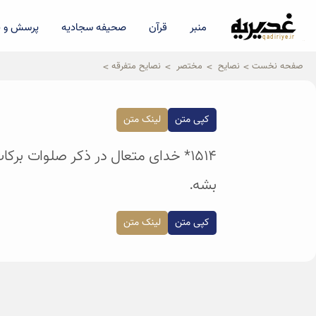
منبر
قرآن
صحیفه سجادیه
پرسش و پ
qadiriye.ir
نشریه ی غدیریه-بیانات استاد
الهی
صفحه نخست
نصایح
مختصر
نصایح متفرقه
کپی متن
لینک متن
۱۵۱۴* خدای متعال در ذکر صلوات برک
بشه.
کپی متن
لینک متن