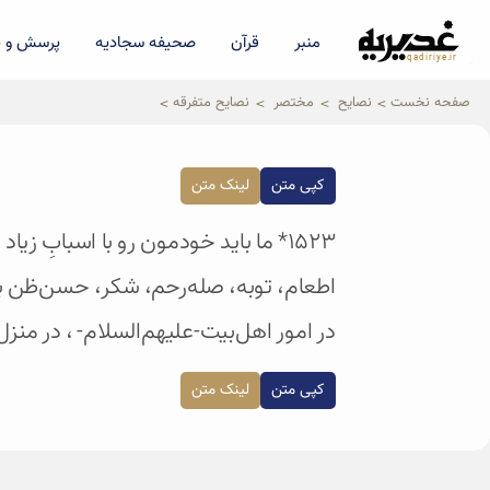
منبر
قرآن
صحیفه سجادیه
پرسش و پ
qadiriye.ir
نشریه ی غدیریه-بیانات استاد
الهی
صفحه نخست
نصایح
مختصر
نصایح متفرقه
کپی متن
لینک متن
۱۵۲۳* ما باید خودمون رو با اسبابِ
اطعام‌، توبه‌، صله‌رحم‌، شکر‌، حسن‌ظن
در امور اهل‌بیت-علیهم‌السلام‌- ، در منز
کپی متن
لینک متن