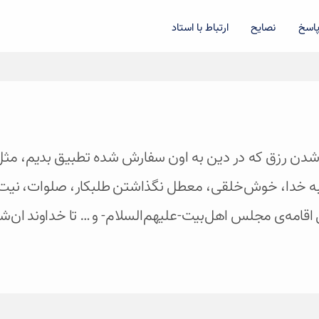
اسخ
نصایح
ارتباط با استاد
 زیاد شدن رزق که در دین به اون سفارش شده تطبیق بدیم، مثل
 به خدا‌، خوش‌خلقی‌، معطل نگذاشتن طلبکار‌، صلوات‌، نیت
ل اقامه‌ی مجلس اهل‌بیت-علیهم‌السلام- و … تا خداوند ان‌شا