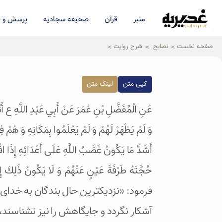
منبر
قرآن
صحیفه سجادیه
پرسش و پ
qadiriye.ir
نشریه ی غدیریه-بیانات استاد
الهی
صفحه نخست
نصایح
شرح روایت
کپی متن
لینک متن
عَنِ الْمُفَضَّلِ بْنِ عُمَرَ عَنْ أَبِي عَبْدِ اللَّهِ ع أَن
وَ لَمْ يَظْهَرْ لَهُمْ وَ لَمْ يَعْلَمُوا بِمَكَانِهِ وَ هُمْ 
أَشَدَّ مَا يَكُونُ غَضَبُ اللَّهِ عَلَى أَعْدَائِهِ إِذَا افْتَقَد
فرمود: «نزديكترين حال بندگان به خداى ع
آشكار نگردد و جايگاهش را نيز نشناسند،