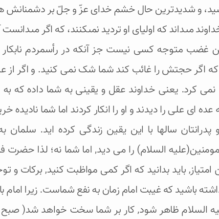
شيد، و شديدترين حال خشم خداى عزّ و جلّ بر دشمنانش هن
داوند مى‏داند كه اولياى او ترديد نمى‏كنند، كه اگر مى‏دان
ن غضب متوجه كسى نيست جز آنكه در رأس‏مردم نابكار ا
ست که اگر حجتش را غائب کند شما شک نمی کنید. و اگر از
ی کرد. یعنی خداوند عقل و یقینی به شما داده که به 
ای علی را دیدند و او را انکار کردند اما شما نادیده خری
پدرانتان سالها با این یقین زندگی کرده اید. سلمان به 
لمومنین(علیه السلام) را می دید, اما شما نه؛ لذا حضرت ف
متیاز, باید بدانید که اگر کمی مواظبت کنید, برکات و ت
داشته باشید که غیبت امام زمان به نفع شماست. زیرا امام ب
علیه السلام ظاهر شود, کار بر شما سخت خواهد شد( صبح