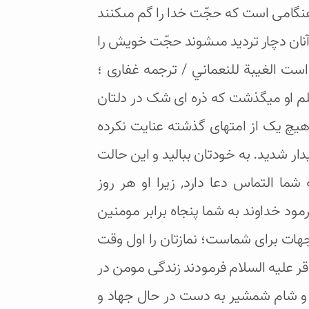
گامى است كه حجّت خدا را گم مى‏كنند
ست آنان دچار ترديد مى‏شوند حجّت خويش را
ست الغيبة للنعماني / ترجمه غفارى ؛
 علم او میگذشت که ذره ای شک در دلتان
هیچ یک از امتهای گذشته عنایت نکرده
دار شدید. به خودتان ببالید و این حالت
شما التماس دعا دارد, زیرا او هر روز
رمود خداوند به شما پنجاه برابر مومنین
وجهات برای شماست؛ نمازتان را اول وقت
اقر علیه السلام فرمودند زندگی مومن در
 و شام شمشیر به دست در حال جهاد و