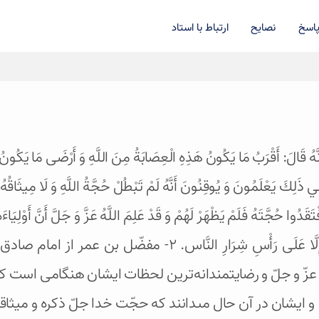
اسخ
نصایح
ارتباط با استاد
َّهُ قَالَ: أَقْرَبُ مَا يَكُونُ هَذِهِ الْعِصَابَةُ مِنَ اللَّهِ وَ أَرْضَى مَا يَكُونُ 
فِي ذَلِكَ يَعْلَمُونَ وَ يُوقِنُونَ أَنَّهُ لَمْ تَبْطُلْ حُجَّةُ اللَّهِ‏ وَ لَا مِيثَاقُهُ
ُوا حُجَّتَهُ فَلَمْ يَظْهَرْ لَهُمْ وَ قَدْ عَلِمَ اللَّهُ عَزَّ وَ جَلَّ أَنَّ أَوْلِيَاءَهُ ل
حُجَّتَهُ‏ طَرْفَةَ عَيْنٍ‏ عَنْهُمْ وَ لَا يَكُونُ ذَلِكَ إِلَّا عَلَ
زّ و جلّ و رضايتمندانه‌ترين لحظات ايشان هنگامى است كه حج
 و ايشان در آن حال مى‏دانند كه حجّت خدا جلّ ذكره و ميث