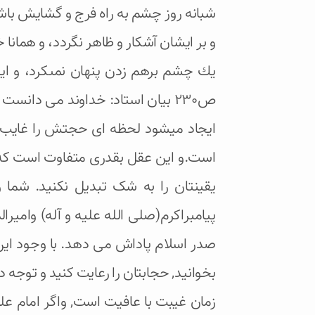
شبانه روز چشم به راه فرج و گشايش با
و بر ايشان آشكار و ظاهر نگردد، و همانا خ
يك چشم برهم زدن پنهان نمى‏كرد، و اي
ص230 بیان استاد: خداوند می دان
ایجاد میشود لحظه ای حجتش را غایب نم
است.و این عقل بقدری متفاوت است که عده 
یقینتان را به شک تبدیل نکنید. شما و 
پیامبراکرم(صلی الله علیه و آله) وامیرا
صدر اسلام پاداش می دهد. با وجود این ا
بخوانید, حجابتان را رعایت کنید و توجه 
زمان غیبت با عافیت است, واگر امام 