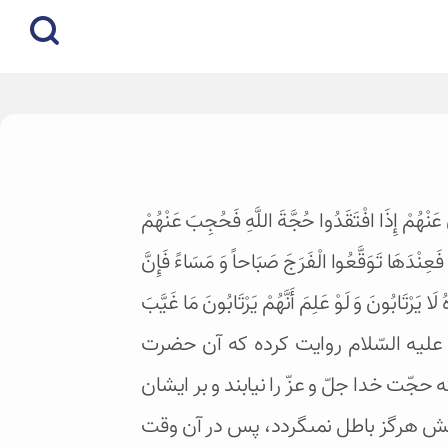
عَنْهُمْ إِذَا افْتَقَدُوا حُجَّةَ اللَّهِ فَحُجِبَ عَنْهُمْ
 فَعِنْدَهَا تَوَقَّعُوا الْفَرَجَ صَبَاحاً وَ مَسَاءً فَإِنَّ
َا يَرْتَابُونَ وَ لَوْ عَلِمَ أَنَّهُمْ يَرْتَابُونَ مَا غَيَّبَ‏
ى رَأْسِ شِرَارِ النَّاس‏. 2- مفضّل بن عمر از امام صادق عليه السّلام روايت كرده كه آن حضرت
ّت خدا جلّ و عزّ را نيابند و بر ايشان
اقش هرگز باطل نمى‏گردد، پس در آن وقت