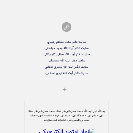
سایت دفتر مقام معظم رهبری
سایت دفتر آیت الله وحید خراسانی
سایت دفتر آیت الله صافی گلپایگانی
سایت دفتر آیت الله سیستانی
سایت دفتر آیت الله شبیری زنجانی
سایت دفتر آیت الله نوری همدانی
آیت الله الهی- آیت الله محمد حسن الهی فر- استاد محمد حسن الهی فر- استاد
الهی – دکتر الهی – حاج آقا الهی - استاد الهی کرج – ایتا استاد الهی – هیئت
حجت بن الحسن قم – امامزاده شاه جمال قم