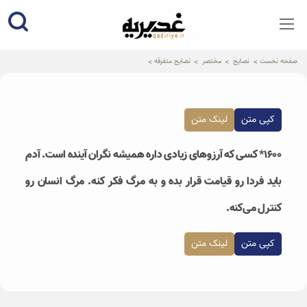
qadiriye.ir
نشریه ی غدیریه-بیانات استاد
الهی
صفحه نخست
نصایح
مختصر
نصایح متفرقه
کپی متن
لینک متن
۱۶۰۰* کسی که آرزوهای زیادی داره همیشه نگران آینده است. آدم
باید فردا رو قیامت قرار بده و به مرگ فکر کنه. مرگ انسان رو
کنترل می‌کنه.
کپی متن
لینک متن