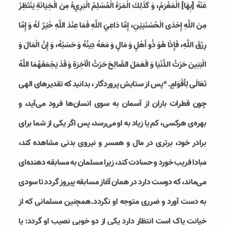
عَنْهُ [بِهَا] الْمَغْرَمُ، وَ كَذَلِكَ الْمَرْءُ الْمُسْلِمُ الْبَرِيءُ مِنَ الْخِيَانَةِ يَنْتَظِرُ
مِنَ اللَّهِ إِحْدَى الْحُسْنَيَيْنِ، إِمَّا دَاعِيَ اللَّهِ فَمَا عِنْدَ اللَّهِ خَيْرٌ لَهُ وَ إِمَّا
رِزْقَ اللَّهِ، فَإِذَا هُوَ ذُو أَهْلٍ وَ مَالٍ وَ مَعَهُ دِينُهُ وَ حَسَبُهُ، وَ إِنَّ الْمَالَ وَ
الْبَنِينَ حَرْثُ الدُّنْيَا وَ الْعَمَلَ الصَّالِحَ حَرْثُ الْآخِرَةِ وَ قَدْ يَجْمَعُهُمَا اللَّهُ
تَعَالَى لِأَقْوَامٍ. *پس از ستایش پروردگار ، بدانید که تقدیرهای الهی
چون قطرات باران از آسمان به سوی انسان‌ها فرود می‌آید، و
بهره‌ی هرکسی، کم یا زیاد به او می‌رسد، پس اگر یکی از شما برای
برادر خود، برتری در مال و همسر و نیروی بدنی مشاهده کند،
مبادا فریب خورد و حسادت کند، زیرا مسلمان به مسابقه دهنده‌ای
می‌ماند، که دوست دارد در همان آغاز مسابقه پیروز گردد تا سودی
به دست آورد و ضرری متوجه او نگردد.همچنین مسلمانی که از
خیانت پاک است انتظار دارد یکی از دو خوبی نصیب او گردد: یا