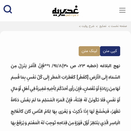
qadiriye.ir
نشریه ی غدیریه-بیانات استاد
الهی
صفحه نخست
نصایح
شرح روایت
کپی متن
لینک متن
نهج البلاغه (خطبه ۲۳، ص ۳۰)۹۱/۸/ ۱**فَإِنَّ الْأَمْرَ يَنْزِلُ مِنَ
السَّمَاءِ إِلَى الْأَرْضِ [كَقَطْرِ] كَقَطَرَاتِ الْمَطَرِ إِلَى كُلِّ نَفْسٍ بِمَا قُسِمَ
لَهَا مِنْ زِيَادَةٍ أَوْ نُقْصَانٍ، فَإِنْ رَأَى أَحَدُكُمْ لِأَخِيهِ غَفِيرَةً فِي أَهْلٍ أَوْ مَالٍ
أَوْ نَفْسٍ فَلَا تَكُونَنَّ لَهُ فِتْنَةً، فَإِنَّ الْمَرْءَ الْمُسْلِمَ مَا لَمْ يَغْشَ دَنَاءَةً
تَظْهَرُ، فَيَخْشَعُ لَهَا إِذَا ذُكِرَتْ وَ يُغْرَى بِهَا لِئَامُ النَّاسِ كَانَ كَالْفَالِجِ
الْيَاسِرِ الَّذِي يَنْتَظِرُ أَوَّلَ فَوْزَةٍ مِنْ قِدَاحِهِ تُوجِبُ لَهُ الْمَغْنَمَ وَ يُرْفَعُ بِهَا