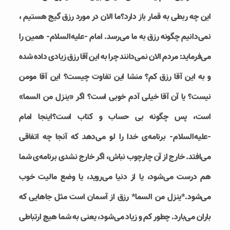
این چه ربطی به قمار باز دارد؟ما الان در مورد رزق گیج هستیم ،
نمی‌دانیم چگونه رزق به ما می‌رسد. امام -علیه‌السلام- همین را
می‌فرماید: مردم الان نمی‌دانند چرا به این آقا رزق زیادی داده شده
و به این آقا رزق کم؟ منشا این تفاوت چیست؟ این آقا مومن
نیست؟ یا آن آقا خیلی آدم خوبی است؟ اگر «ینزل من السما»
است، پس چگونه بی حساب و کتاب است؟اینجا امام
-علیه‌السلام- برنامه‌ی خدا را لو می‌دهد که آنجا چه اتفاقی
می‌افتد. خارج از آن چارچوب نباش، اگر خارج نشدی برنامه‌ی شما
هم درست می‌شود، یا از دنیا می‌روید، یا وضع مالیت خوب
می‌شود.*ینزل من السما* رزق از آسمان است مثل جاهایی که
باران می‌بارد. چطور کم و زیاد می‌شود، یعنی به شما هیچ ارتباطی