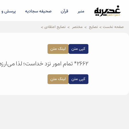
منبر
قرآن
صحیفه سجادیه
پرسش و پ
qadiriye.ir
نشریه ی غدیریه-بیانات استاد
الهی
صفحه نخست
نصایح
مختصر
نصایح اعتقادی
کپی متن
لینک متن
۲۶۶۲* تمام امور نزد خداست؛ لذا می‌ارزه که من مدام خواسته‌هام رو با یه تضرع و با یه خوش‌بینی به خدا بگم.
کپی متن
لینک متن