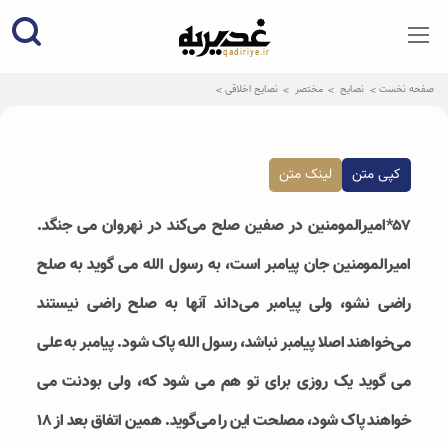
qadiriye.ir
نشریه ی غدیریه-بیانات استاد
الهی
صفحه نخست
نصایح
مختصر
نصایح اخلاقی
کپی متن
لینک متن
۵۷*امیرالمومنین در صفین صلح می‌کند در نهروان می جنگد.
امیرالمومنین جان پیامبر است، به رسول الله می گوید به صلح
راضی نشو، ولی پیامبر می‌داند آنها به صلح راضی نیستند
می‌خواهند اصلا پیامبر نباشد، رسول الله پاک شود. پیامبر به علی
می گوید یک روزی برای تو هم می شود که، ولی بودنت می
خواهند پاک شود، مصلحت این را می‌گوید‌. همین اتفاق بعد از ۱۸