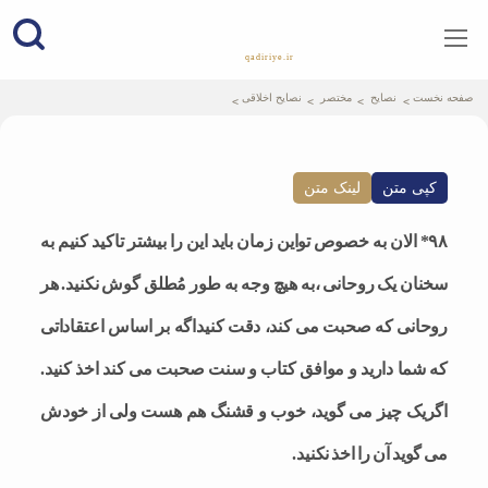
qadiriye.ir
نشریه ی غدیریه-بیانات استاد
الهی
صفحه نخست
نصایح
مختصر
نصایح اخلاقی
کپی متن
لینک متن
۹۸* الان به خصوص تواین زمان باید این را بیشتر تاکید کنیم به
سخنان یک روحانی ،به هیچ وجه به طور مُطلق گوش نکنید. هر
روحانی که صحبت می کند، دقت کنیداگه بر اساس اعتقاداتی
که شما دارید و موافق کتاب و سنت صحبت می کند اخذ کنید.
اگریک چیز می گوید، خوب و قشنگ هم هست ولی از خودش
می گوید آن را اخذ نکنید.