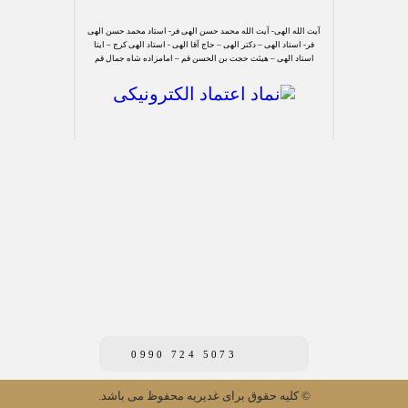
آیت الله الهی- آیت الله محمد حسن الهی فر- استاد محمد حسن الهی
فر- استاد الهی – دکتر الهی – حاج آقا الهی - استاد الهی کرج – ایتا
استاد الهی – هیئت حجت بن الحسن قم – امامزاده شاه جمال قم
0990 724 5073
© کلیه حقوق برای غدیریه محفوظ می باشد.