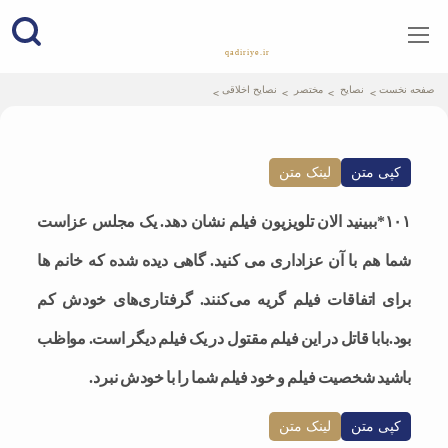
qadiriye.ir
نشریه ی غدیریه-بیانات استاد
الهی
صفحه نخست
نصایح
مختصر
نصایح اخلاقی
کپی متن
لینک متن
۱۰۱*ببینید الان تلویزیون فیلم نشان دهد. یک مجلس عزاست
شما هم با آن عزاداری می کنید. گاهی دیده شده که خانم ها
برای اتفاقات فیلم گریه می‌کنند. گرفتار‌ی‌های خودش کم
بود.بابا قاتل در این فیلم مقتول در یک فیلم دیگر است. مواظب
باشید شخصیت فیلم و خود فیلم شما را با خودش نبرد.
کپی متن
لینک متن